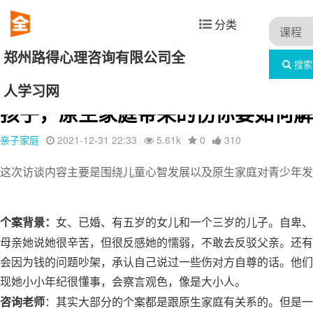
分类
郑州路得心理咨询有限公司全
搜索
首页
文章列表
亲子家庭
详情
人学习网
孩子，原生家庭带来的伤你要如何解
亲子家庭
2021-12-31 22:33
5.61k
0
310
这次访谈内容主要是围绕儿童心智发展以及原生家庭对青少年发
女、已婚、有五岁的女儿和一个三岁的儿子。自卑、
个案背景：
母亲她说她很辛苦，但很反感她的懦弱，不敢去反驳父亲。还有
会因为钱的问题吵架，承认自己说过一些伤对方自尊的话。他们
现她小小年纪很懂事，会察言观色，像是大小人。
孩子不愿沟通
：其实大部分的个案都是跟原生家庭有关系的。但是一
咨询老师